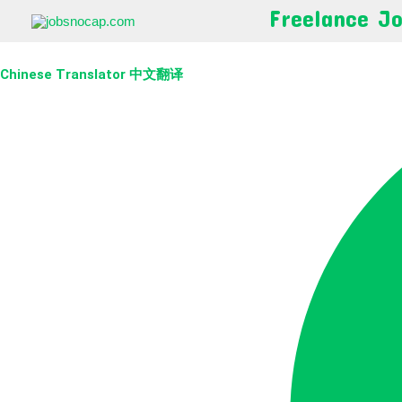
ຂ້າມ
Freelance J
ໄປ
ທີ່
Chinese Translator 中文翻译
ເນື້ອຫາ