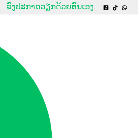
g
ລົງປະກາດວຽກດ້ວຍຕົນເອງ