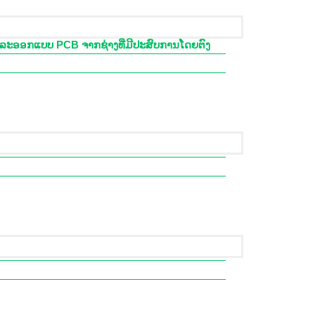
r ແລະອອກແບບ PCB ຈາກຊ່າງທີ່ມີປະສົບການໂດຍຕົງ