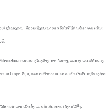
ບໄຊຕ໌ຂອງທ່ານ. ນີ້ລວມເຖິງປະເພດຂອງເວັບໄຊຕ໌ທີ່ທ່ານຕ້ອງການ (ເຊັ່ນ:
ທີ່.
ຍໃຫ້ທ່ານເຫັນພາບລວມຂອງໂຄງສ້າງ, ການຈັດວາງ, ແລະ ຮູບແບບສີສັນຂອງ
ງ່າຍ, ລະບົບຖານຂໍ້ມູນ, ແລະ ລະບົບຄວາມປອດໄພ ເພື່ອໃຫ້ເວັບໄຊຕ໌ຂອງທ່ານ
ອໃຫ້ທ່ານສາມາດເຂົ້າເບິ່ງ ແລະ ທົດສອບການໃຊ້ງານໄດ້ຈິງ.