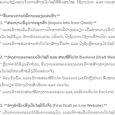
ຄວາມຊ່ຽວຊານໃນການສ້າງເວັບໄຊຕ໌ທີ່ທັນສະໄໝ, ໃຊ້ງານງ່າຍ, ແລະ ຕ
**ຂັ້ນຕອນການບໍລິການຂອງພວກເຮົາ:**
1. **ສອບຖາມຂໍ້ມູນຈາກລູກຄ້າ (Inquire Info from Client):**
* ພວກເຮົາຈະເລີ່ມຕົ້ນດ້ວຍການປຶກສາຫາລືຢ່າງລະອຽດ ເພື່ອທໍາຄວາມເຂົ້າໃ
ເວັບໄຊຕ໌ຂໍ້ມູນ, ຮ້ານຄ້າອອນລາຍ, ບລັອກ), ຟັງຊັນການໃຊ້ງານທີ່ຈໍາເປັນ, ແລ
* ພວກເຮົາຈະຊ່ວຍທ່ານກໍານົດໂຄງສ້າງເນື້ອຫາ ແລະ ຟັງຊັນຫຼັກຂອງເວັບໄຊຕ໌ ເ
2. **ຮ່າງການອອກແບບເວັບໄຊຕ໌ ແລະ ສະເໜີກົນໄກ Backend (Draft We
* ຫຼັງຈາກໄດ້ຂໍ້ມູນຄົບຖ້ວນ, ທີມງານອອກແບບຂອງພວກເຮົາຈະສ້າງຮ່າງກາ
ເວັບໄຊຕ໌ກ່ອນທີ່ຈະລົງມືພັດທະນາຈິງ.
* ພ້ອມກັນນັ້ນ, ພວກເຮົາຈະສະເໜີກົນໄກ Backend (ລະບົບຫຼັງບ້ານ) ທີ່ເໝ
ເຮັດວຽກໄດ້ຢ່າງມີປະສິດທິພາບ ແລະ ປອດໄພ.
* ພວກເຮົາຈະນໍາສະເໜີຮ່າງການອອກແບບ ແລະ ອະທິບາຍກົນໄກ Backend ໃຫ້ທ່
3. **ຮ່າງທໍາອິດເທິງເວັບໄຊຕ໌ຕົວຈິງ (First Draft on Live Website):**
* ເມື່ອການອອກແບບໄດ້ຮັບການອະນຸມັດ, ພວກເຮົາຈະເລີ່ມພັດທະນາເວັບໄຊຕ໌ຂອ