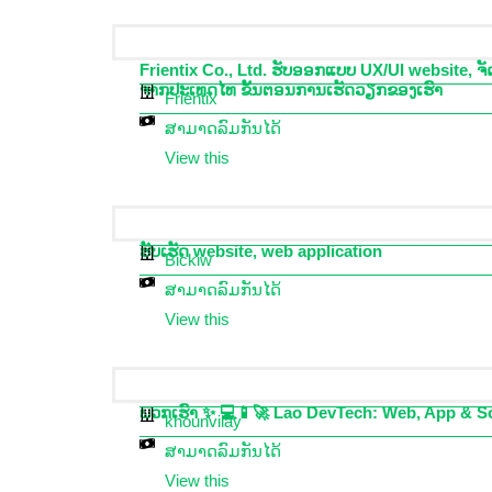
Frientix Co., Ltd. ຮັບອອກແບບ UX/UI website, 
ຈາກປະເທດໄທ ຂັ້ນຕອນການເຮັດວຽກຂອງເຮົາ
Frientix
ສາມາດລົມກັນໄດ້
View this
ຮັບເຮັດ website, web application
Bickiw
ສາມາດລົມກັນໄດ້
View this
ພວກເຮົາ ✨ 💻📱🚀 Lao DevTech: Web, App & Soft
khounvilay
ສາມາດລົມກັນໄດ້
View this