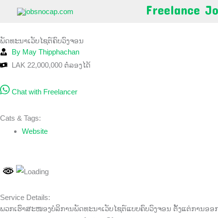
Skip
Freelance J
to
content
ພັດທະນາເວັບໄຊຕ໌ຄົບວົງຈອນ
By May Thipphachan
LAK 22,000,000 ຕໍ່ລອງໄດ້
Chat with Freelancer
Cats & Tags:
Website
Service Details:
ພວກເຮົາສະໜອງບໍລິການພັດທະນາເວັບໄຊຕ໌ແບບຄົບວົງຈອນ ຕັ້ງແຕ່ການອອກແ