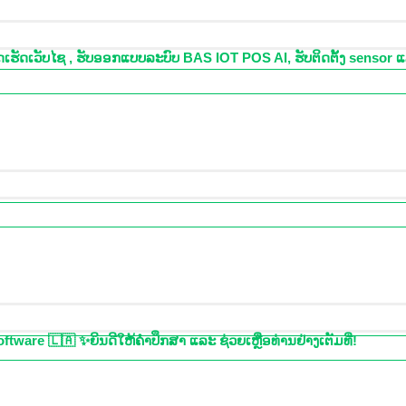
ຈັດເຮັດເວັບໄຊ , ຮັບອອກແບບລະບົບ BAS IOT POS AI, ຮັບຕິດຕັ້ງ senso
ware 🇱🇦 ✨ຍິນດີໃຫ້ຄຳປຶກສາ ແລະ ຊ່ວຍເຫຼືອທ່ານຢ່າງເຕັມທີ່!