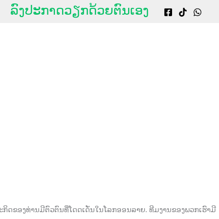
g
ລົງປະກາດວຽກດ້ວຍຕົນເອງ
ະກິດຂອງທ່ານມີຕົວຕົນທີ່ໂດດເດັ່ນໃນໂລກອອນລາຍ. ທີມງານຂອງພວກເຮົາມີ