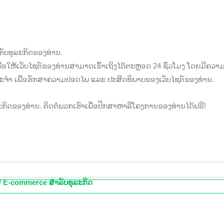
ກັບທຸລະກິດຂອງທ່ານ.
ພື່ອໃຫ້ເວັບໄຊຕ໌ຂອງທ່ານສາມາດເຂົ້າເຖິງໄດ້ຕະຫຼອດ 24 ຊົ່ວໂມງ ໂດຍມີຄວາ
ປະຈໍາ ເພື່ອຮັກສາຄວາມປອດໄພ ແລະ ປະສິດທິພາບຂອງເວັບໄຊຕ໌ຂອງທ່ານ.
ກິດຂອງທ່ານ. ຕິດຕໍ່ພວກເຮົາເພື່ອປຶກສາຫາລືໂຄງການຂອງທ່ານໄດ້ຟຣີ!
 / E-commerce ສຳລັບທຸລະກິດ