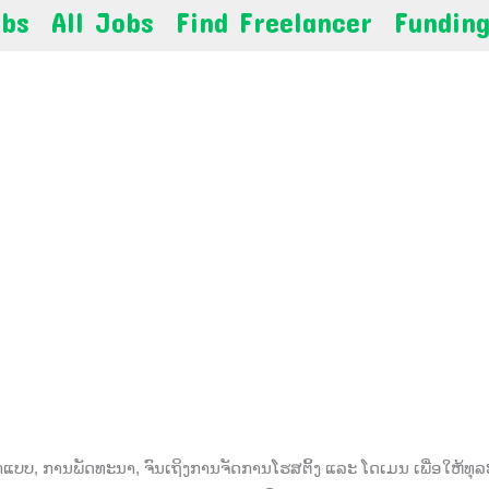
obs
All Jobs
Find Freelancer
Fundin
ບບ, ການພັດທະນາ, ຈົນເຖິງການຈັດການໂຮສຕິ້ງ ແລະ ໂດເມນ ເພື່ອໃຫ້ທຸລ