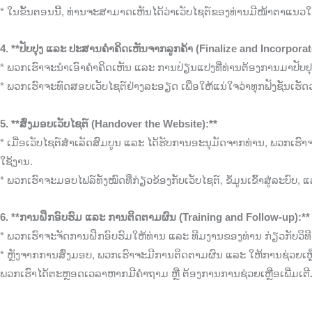
* ໃນຂັ້ນຕອນນີ້, ທ່ານຈະສາມາດເຫັນໄດ້ວ່າເວັບໄຊຕ໌ຂອງທ່ານມີໜ້າຕາແ
4. **ປັບປຸງ ແລະ ປະສານຄໍາຄິດເຫັນຈາກລູກຄ້າ (Finalize and Incorpora
* ພວກເຮົາຈະນໍາເອົາຄໍາຄິດເຫັນ ແລະ ການປ່ຽນແປງທີ່ທ່ານຕ້ອງການມາປັບປຸງ
* ພວກເຮົາຈະທົດສອບເວັບໄຊຕ໌ຢ່າງລະອຽດ ເພື່ອໃຫ້ແນ່ໃຈວ່າທຸກຟັງຊັນເຮັດ
5. **ສົ່ງມອບເວັບໄຊຕ໌ (Handover the Website):**
* ເມື່ອເວັບໄຊຕ໌ສໍາເລັດສົມບູນ ແລະ ໄດ້ຮັບການອະນຸມັດຈາກທ່ານ, ພວກເຮົ
ໃຊ້ງານ.
* ພວກເຮົາຈະມອບໄຟລ໌ທັງໝົດທີ່ກ່ຽວຂ້ອງກັບເວັບໄຊຕ໌, ຂໍ້ມູນເຂົ້າສູ່ລະບົບ,
6. **ການຝຶກອົບຮົມ ແລະ ການຕິດຕາມຜົນ (Training and Follow-up):**
* ພວກເຮົາຈະຈັດການຝຶກອົບຮົມໃຫ້ທ່ານ ແລະ ທີມງານຂອງທ່ານ ກ່ຽວກັບວິທ
* ຫຼັງຈາກການສົ່ງມອບ, ພວກເຮົາຈະມີການຕິດຕາມຜົນ ແລະ ໃຫ້ການຊ່ວຍເຫຼືອດ
ພວກເຮົາໄດ້ຕະຫຼອດເວລາຫາກມີຄໍາຖາມ ຫຼື ຕ້ອງການການຊ່ວຍເຫຼືອເພີ່ມເຕີ