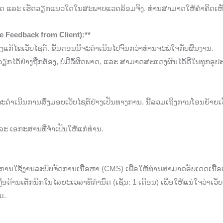
ນວໃດ ແລະ ເຮັດວຽກແນວໃດໃນສະພາບແວດລ້ອມຈິງ. ທ່ານສາມາດໃຫ້ຄໍາຄິດເຫັ
te Feedback from Client):**
ແກ້ໄຂເວັບໄຊຕ໌. ຂັ້ນຕອນນີ້ຈະດໍາເນີນໄປຈົນກວ່າທ່ານຈະພໍໃຈກັບຜົນງານ.
ວຽກໄດ້ຢ່າງຖືກຕ້ອງ, ບໍ່ມີຂໍ້ຜິດພາດ, ແລະ ສາມາດສະແດງຜົນໄດ້ດີໃນທຸກອຸປ
າຈະດໍາເນີນການສົ່ງມອບເວັບໄຊຕ໌ຢ່າງເປັນທາງການ. ນີ້ລວມເຖິງການໂອນຍ້າຍ
 ແລະ ເອກະສານທີ່ຈໍາເປັນໃຫ້ແກ່ທ່ານ.
ີການໃຊ້ງານລະບົບຈັດການເນື້ອຫາ (CMS) ເພື່ອໃຫ້ທ່ານສາມາດອັບເດດເນື້ອ
້ານເຕັກນິກໃນໄລຍະເວລາທີ່ກໍານົດ (ເຊັ່ນ: 1 ເດືອນ) ເພື່ອໃຫ້ແນ່ໃຈວ່າເວັ
ມ.