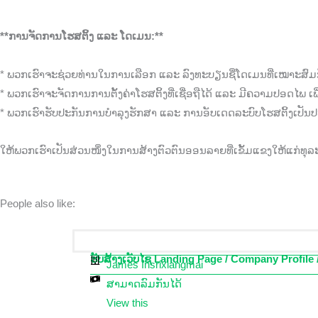
**ການຈັດການໂຮສຕິ້ງ ແລະ ໂດເມນ:**
* ພວກເຮົາຈະຊ່ວຍທ່ານໃນການເລືອກ ແລະ ລົງທະບຽນຊື່ໂດເມນທີ່ເໝາະສົມ
* ພວກເຮົາຈະຈັດການການຕັ້ງຄ່າໂຮສຕິ້ງທີ່ເຊື່ອຖືໄດ້ ແລະ ມີຄວາມປອດໄພ ເ
* ພວກເຮົາຮັບປະກັນການບໍາລຸງຮັກສາ ແລະ ການອັບເດດລະບົບໂຮສຕິ້ງເປັນ
ໃຫ້ພວກເຮົາເປັນສ່ວນໜຶ່ງໃນການສ້າງຕົວຕົນອອນລາຍທີ່ເຂັ້ມແຂງໃຫ້ແກ່ທຸລະ
People also like:
ຮັບສ້າງເວັບໄຊ Landing Page / Company Profile
James Insrixiangmai
ສາມາດລົມກັນໄດ້
View this