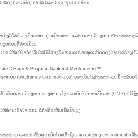
ອບສະໜອງຄວາມຕ້ອງການສະເພາະຂອງທຸລະກິດທ່ານ.
ຈເຖິງວິໄສທັດ, ເປົ້າໝາຍ, ກຸ່ມເປົ້າໝາຍ, ແລະ ຄວາມຕ້ອງການສະເພາະຂອງເວັ
ະ ຮູບແບບທີ່ທ່ານມັກ.
ພື່ອໃຫ້ແນ່ໃຈວ່າເວັບໄຊຕ໌ທີ່ສ້າງຂຶ້ນຈະຕອບໂຈດທຸລະກິດຂອງທ່ານໄດ້ຢ່າງເຕັມ
bsite Design & Propose Backend Mechanism):**
ນອອກແບບ (wireframes ແລະ mockups) ຂອງເວັບໄຊຕ໌ຂອງທ່ານ. ນີ້ຈະຊ່ວ
າະສົມກັບຄວາມຕ້ອງການຂອງທ່ານ ເຊັ່ນ: ລະບົບຈັດການເນື້ອຫາ (CMS) ທີ່ໃຊ້
ານເຂົ້າໃຈ ແລະ ຂໍຄໍາຄິດເຫັນເພື່ອປັບປຸງ.
ງທ່ານ ແລະ ນໍາຂຶ້ນສູ່ລະບົບໂຮສຕິ້ງຊົ່ວຄາວ (staging environment) ເພື່