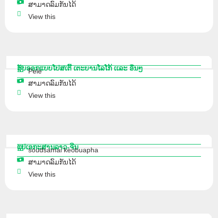
ສາມາດລົມກັນໄດ້
View this
ຮັບອອກແບບໂປສເຕີ້ ເຕະບານໂລໂກ້ ເເລະ ອື່ນໆ
Pele
ສາມາດລົມກັນໄດ້
View this
ແປເອກະສານລາວ-ຈີນ
soudsamai keobuapha
ສາມາດລົມກັນໄດ້
View this