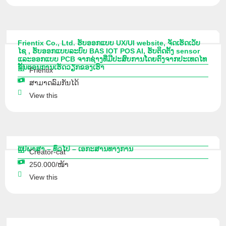
Frientix Co., Ltd. ຮັບອອກແບບ UX/UI website, ຈັດເຮັດເວັບ
ໄຊ , ຮັບອອກແບບລະບົບ BAS IOT POS AI, ຮັບຕິດຕັ້ງ sensor
ແລະອອກແບບ PCB ຈາກຊ່າງທີ່ມີປະສົບການໂດຍຕົງຈາກປະເທດໄທ
ຂັ້ນຕອນການເຮັດວຽກຂອງເຮົາ
Frientix
ສາມາດລົມກັນໄດ້
View this
ແປພາສາ – ທົ່ວໄປ – ເອກະສານທາງການ
Creator-cat
250.000/ໜ້າ
View this