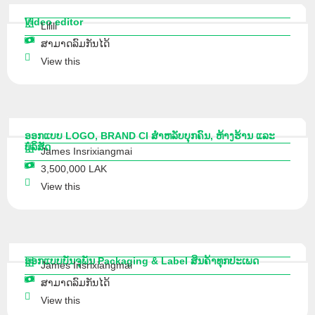
Video editor
Lilili
ສາມາດລົມກັນໄດ້
View this
ອອກແບບ LOGO, BRAND CI ສຳຫລັບບຸກຄົນ, ຫ້າງຮ້ານ ແລະ
ບໍລິສັດ
James Insrixiangmai
3,500,000 LAK
View this
ອອກແບບບັນຈຸພັນ Packaging & Label ສິນຄ້າທຸກປະເພດ
James Insrixiangmai
ສາມາດລົມກັນໄດ້
View this