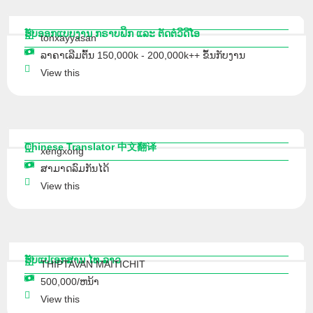
ຮັບອອກແບບງານ ກຣາບຟິກ ແລະ ຕັດຕໍ່ວີດີໂອ
tonxayyasan
ລາຄາເລີມຕົ້ນ 150,000k - 200,000k++ ຂຶ້ນກັບງານ
View this
Chinese Translator 中文翻译
xengxong
ສາມາດລົມກັນໄດ້
View this
ຮັບແປເອກສານ ໄທ-ລາວ
THIPTAVAN MAITICHIT
500,000/ຫນ້າ
View this