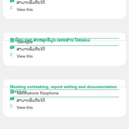
ສາມາດລົມກັນໄດ້
View this
ຮັບປ້ອນ ແລະ ສະຫລຸບຂໍ້ມູນ ເອກະສານ ໂດຍລວມ
Saenglar
ສາມາດລົມກັນໄດ້
View this
Meeting notetaking, report writing and documentation
Services
Nanthakone Rasphone
ສາມາດລົມກັນໄດ້
View this