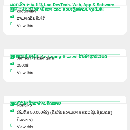
ພວກເຮົາ ✨ 💻📱🚀 Lao DevTech: Web, App & Software
🇱🇦 ✨ຍິນດີໃຫ້ຄຳປຶກສາ ແລະ ຊ່ວຍເຫຼືອທ່ານຢ່າງເຕັມທີ່!
khounvilay
ສາມາດລົມກັນໄດ້
View this
ອອກແບບບັນຈຸພັນ Packaging & Label ສິນຄ້າທຸກປະເພດ
James Insrixiangmai
2500฿
View this
ການໃຫ້ຄຳປຶກສາດ້ານກົດໝາຍ
NongNo
ເລີ່ມຕົ້ນ 50,000/ຄັ້ງ (ຂຶ້ນກັບຄວາມຍາກ ແລະ ຊັບຊ້ອນຂອງ
ກົດໝາຍ)
View this