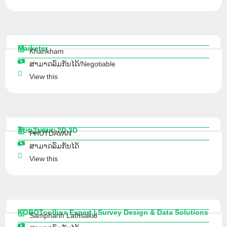
Marketer
Khankham
ສາມາດລົມກັນໄດ້/Negotiable
View this
ຮັບຂຽນແບບ 2D 3D
PHUTDAVAN
ສາມາດລົມກັນໄດ້
View this
KOBOToolbox Expert | Survey Design & Data Solutions
Samphanh Lathsakid