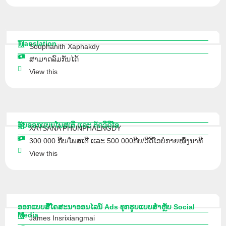
Translation
Souphanith Xaphakdy
ສາມາດລົມກັນໄດ້
View this
ຮັບອອກເເບບໂພສເຕີ ເເລະ ຕັດວີດີໂອ
XAYSANA PHUNPHAENGDY
300.000 ກີບ/ໂພສເຕີ່ ເເລະ 500.000ກີບ/ວີດີໂອບໍ່ກາຍໜຶ່ງນາທີ
View this
ອອກແບບສື່ໂຄສະນາອອນໄລນ໌ Ads ທຸກຮູບແບບສຳຫຼັບ Social
Media
James Insrixiangmai