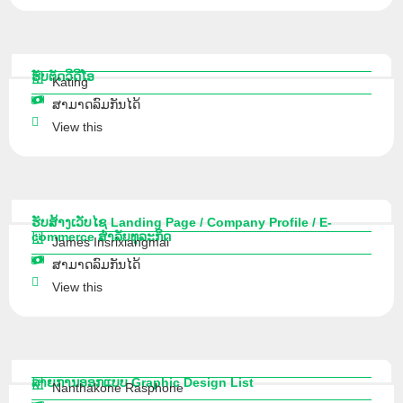
ຮັບຕັດວີດີໂອ
Kating
ສາມາດລົມກັນໄດ້
View this
ຮັບສ້າງເວັບໄຊ Landing Page / Company Profile / E-
commerce ສຳລັບທຸລະກິດ
James Insrixiangmai
ສາມາດລົມກັນໄດ້
View this
ລາຍການອອກແບບ Graphic Design List
Nanthakone Rasphone