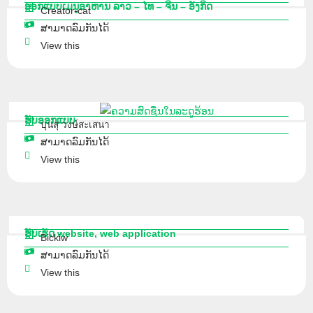
ອອກແບບເມນູອາຫານ ລາວ – ໄທ – ຈີນ – ອັງກິດ
Creator-cat
ສາມາດລົມກັນໄດ້
View this
ຮັບອອກແບບ
บุนสุ วงษ์สะเสนา
ສາມາດລົມກັນໄດ້
View this
ຮັບເຮັດ website, web application
Bickiw
ສາມາດລົມກັນໄດ້
View this