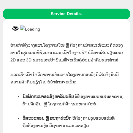
Service Details:
ທ່ານກຳລັງວາງແຜນໂຄງການໃໝ່ ຫຼື ຕ້ອງການນຳສະເໜີແນວຄິດຂອງ
ທ່ານໃນຮູບແບບທີ່ຊັດເຈນ ແລະ ເຂົ້າໃຈງ່າຍບໍ? ບໍລິການຮັບຂຽນແບບ
2D ແລະ 3D ຂອງພວກເຮົາພ້ອມທີ່ຈະເປັນຄູ່ຮ່ວມສຳຄັນຂອງທ່ານ!
ພວກເຮົາເຂົ້າໃຈດີວ່າການເຫັນພາບໂຄງການກ່ອນລົງມືເຮັດຈິງນັ້ນມີ
ຄວາມສຳຄັນພຽງໃດ. ບໍ່ວ່າທ່ານຈະເປັນ:
ນັກພັດທະນາອະສັງຫາລິມະຊັບ
ທີ່ຕ້ອງການແບບແປນອາຄານ,
ບ້ານຈັດສັນ, ຫຼື ໂຄງການກໍ່ສ້າງຂະໜາດໃຫຍ່.
ວິສະວະກອນ ຫຼື ສະຖາປະນິກ
ທີ່ຕ້ອງການຮູບແບບແປນທີ່
ຖືກຕ້ອງຕາມຫຼັກວິຊາການ ແລະ ລະອຽດ.