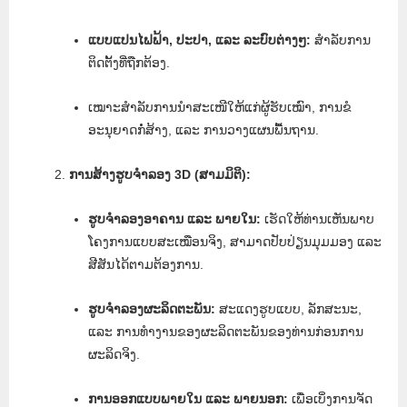
ແບບແປນໄຟຟ້າ, ປະປາ, ແລະ ລະບົບຕ່າງໆ:
ສໍາລັບການ
ຕິດຕັ້ງທີ່ຖືກຕ້ອງ.
ເໝາະສຳລັບການນຳສະເໜີໃຫ້ແກ່ຜູ້ຮັບເໝົາ, ການຂໍ
ອະນຸຍາດກໍ່ສ້າງ, ແລະ ການວາງແຜນພື້ນຖານ.
ການສ້າງຮູບຈຳລອງ 3D (ສາມມິຕິ):
ຮູບຈຳລອງອາຄານ ແລະ ພາຍໃນ:
ເຮັດໃຫ້ທ່ານເຫັນພາບ
ໂຄງການແບບສະເໝືອນຈິງ, ສາມາດປັບປ່ຽນມຸມມອງ ແລະ
ສີສັນໄດ້ຕາມຕ້ອງການ.
ຮູບຈຳລອງຜະລິດຕະພັນ:
ສະແດງຮູບແບບ, ລັກສະນະ,
ແລະ ການທໍາງານຂອງຜະລິດຕະພັນຂອງທ່ານກ່ອນການ
ຜະລິດຈິງ.
ການອອກແບບພາຍໃນ ແລະ ພາຍນອກ:
ເພື່ອເບິ່ງການຈັດ