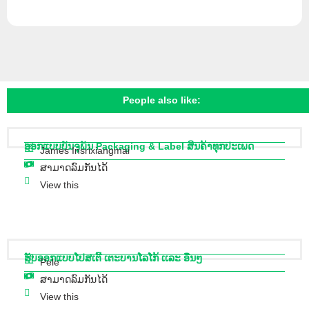
People also like:
ອອກແບບບັນຈຸພັນ Packaging & Label ສິນຄ້າທຸກປະເພດ
James Insrixiangmai
ສາມາດລົມກັນໄດ້
View this
ຮັບອອກແບບໂປສເຕີ້ ເຕະບານໂລໂກ້ ເເລະ ອື່ນໆ
Pele
ສາມາດລົມກັນໄດ້
View this