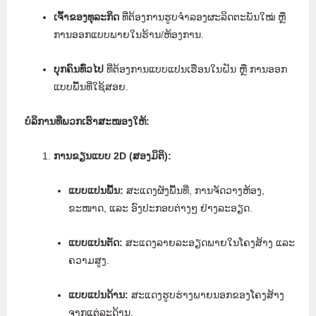
ເຈົ້າຂອງທຸລະກິດ
ທີ່ຕ້ອງການຮູບຈຳລອງຜະລິດຕະພັນໃໝ່ ຫຼື
ການອອກແບບພາຍໃນຮ້ານ/ຫ້ອງການ.
ບຸກຄົນທົ່ວໄປ
ທີ່ຕ້ອງການແບບແປນເຮືອນໃນຝັນ ຫຼື ການອອກ
ແບບພື້ນທີ່ໃຊ້ສອຍ.
ບໍລິການທີ່ພວກເຮົາສະໜອງໃຫ້:
ການຂຽນແບບ 2D (ສອງມິຕິ):
ແບບແປນພື້ນ:
ສະແດງຜັງພື້ນທີ່, ການຈັດວາງຫ້ອງ,
ຂະໜາດ, ແລະ ອົງປະກອບຕ່າງໆ ຢ່າງລະອຽດ.
ແບບແປນຕັດ:
ສະແດງລາຍລະອຽດພາຍໃນໂຄງສ້າງ ແລະ
ຄວາມສູງ.
ແບບແປນດ້ານ:
ສະແດງຮູບຮ່າງພາຍນອກຂອງໂຄງສ້າງ
ຈາກແຕ່ລະດ້ານ.