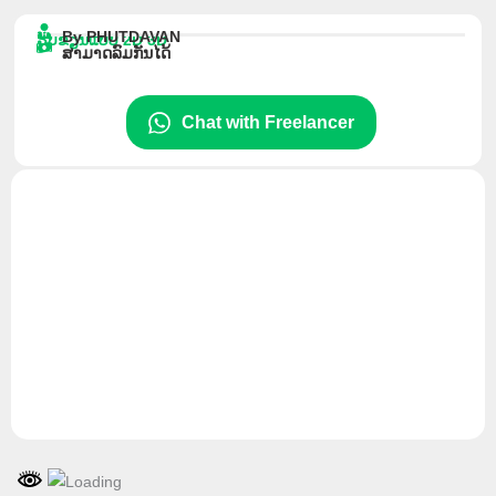
ຂ້າມ
By PHUTDAVAN
ໄປ
ຮັບຂຽນແບບ 2D 3D
ສາມາດລົມກັນໄດ້
ທີ່
ເນື້ອຫາ
Chat with Freelancer