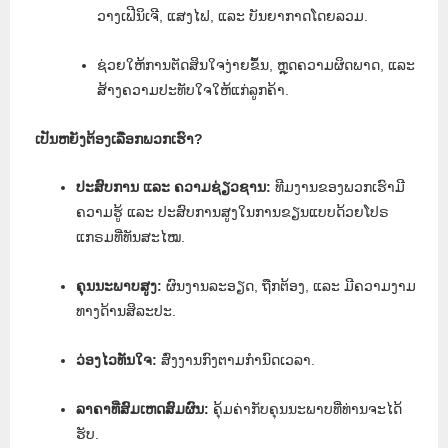
ວາງເຟີນິເຈີ, ແສງໄຟ, ແລະ ບັນຍາກາດໂດຍລວມ.
ຊ່ວຍໃຫ້ການຕັດສິນໃຈງ່າຍຂຶ້ນ, ຫຼຸດຄວາມຜິດພາດ, ແລະ
ສ້າງຄວາມປະທັບໃຈໃຫ້ແກ່ລູກຄ້າ.
ເປັນຫຍັງຕ້ອງເລືອກພວກເຮົາ?
ປະສົບການ ແລະ ຄວາມຊ່ຽວຊານ:
ທີມງານຂອງພວກເຮົາມີ
ຄວາມຮູ້ ແລະ ປະສົບການສູງໃນການຂຽນແບບດ້ວຍໂປຣ
ແກຣມທີ່ທັນສະໄໝ.
ຄຸນນະພາບສູງ:
ຜົນງານລະອຽດ, ຖືກຕ້ອງ, ແລະ ມີຄວາມງາມ
ທາງດ້ານສິລະປະ.
ວ່ອງໄວທັນໃຈ:
ສົ່ງງານກົງຕາມກຳນົດເວລາ.
ລາຄາທີ່ສົມເຫດສົມຜົນ:
ຄຸ້ມຄ່າກັບຄຸນນະພາບທີ່ທ່ານຈະໄດ້
ຮັບ.