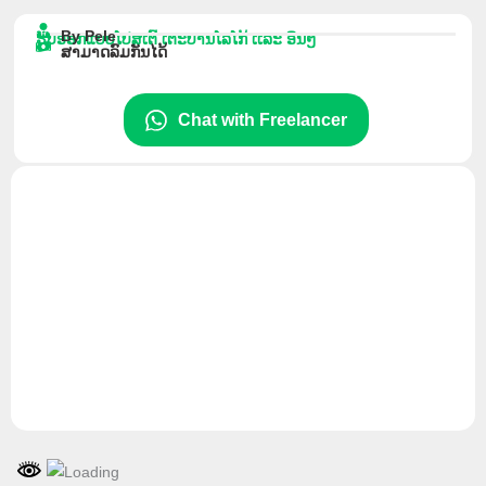
ຂ້າມ
By Pele
ໄປ
ຮັບອອກແບບໂປສເຕີ້ ເຕະບານໂລໂກ້ ເເລະ ອື່ນໆ
ສາມາດລົມກັນໄດ້
ທີ່
ເນື້ອຫາ
Chat with Freelancer