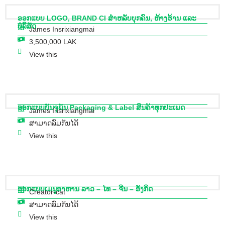
ອອກແບບ LOGO, BRAND CI ສຳຫລັບບຸກຄົນ, ຫ້າງຮ້ານ ແລະ
ບໍລິສັດ
James Insrixiangmai
3,500,000 LAK
View this
ອອກແບບບັນຈຸພັນ Packaging & Label ສິນຄ້າທຸກປະເພດ
James Insrixiangmai
ສາມາດລົມກັນໄດ້
View this
ອອກແບບເມນູອາຫານ ລາວ – ໄທ – ຈີນ – ອັງກິດ
Creator-cat
ສາມາດລົມກັນໄດ້
View this