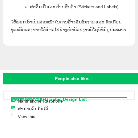
ສະຕິກເກີ ແລະ ປ້າຍສິນຄ້າ (Stickers and Labels)
ໃຫ້ພວກເຮົາເປັນສ່ວນໜຶ່ງໃນການສ້າງສັນຜົນງານ ແລະ ຂັບເຄື່ອນ
ທຸລະກິດຂອງທ່ານໃຫ້ກ້າວໄປຂ້າງໜ້າດ້ວຍງານດີໄຊນ໌ທີ່ມີຄຸນນະພາບ.
People also like:
ລາຍການອອກແບບ Graphic Design List
Nanthakone Rasphone
ສາມາດລົມກັນໄດ້
View this