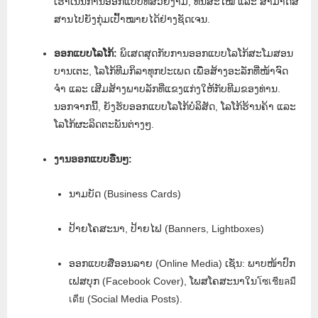
ເຮົາເນັ້ນການອອກແບບທີ່ສວຍງາມ, ທັນສະໄໝ ແລະ ສາມາດສື່
ສານໄປຍັງກຸ່ມເປົ້າໝາຍໄດ້ຢ່າງຊັດເຈນ.
ອອກແບບໂລໂກ້:
ພິເສດສຸດກັບການອອກແບບໂລໂກ້ສະໂມສອນ
ບານເຕະ, ໂລໂກ້ທີມກິລາທຸກປະເພດ ເພື່ອສ້າງອະລັກທີ່ໜ້າຈົດ
ຈຳ ແລະ ເສີມສ້າງພາບລັກທີ່ແຂງແກ່ງໃຫ້ກັບທີມຂອງທ່ານ.
ນອກຈາກນີ້, ຍັງຮັບອອກແບບໂລໂກ້ບໍລິສັດ, ໂລໂກ້ຮ້ານຄ້າ ແລະ
ໂລໂກ້ຜະລິດຕະພັນຕ່າງໆ.
ງານອອກແບບອື່ນໆ:
ນາມບັດ (Business Cards)
ປ້າຍໂຄສະນາ, ປ້າຍໄຟ (Banners, Lightboxes)
ອອກແບບສື່ອອນລາຍ (Online Media) ເຊັ່ນ: ພາບໜ້າປົກ
ເຟສບຸກ (Facebook Cover), ໂພສໂຄສະນາໃນโซเชียลมี
เดีย (Social Media Posts).