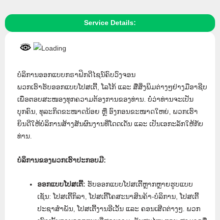
Service Details:
ບໍລິການອອກແບບກຣາຟິກດີໄຊນ໌ຄົບວົງຈອນ
ພວກເຮົາຮັບອອກແບບໂປສເຕີ້, ໂລໂກ້ ແລະ ສື່ສິ່ງພິມຕ່າງໆຢ່າງມືອາຊີບ
ເພື່ອຕອບສະໜອງທຸກຄວາມຕ້ອງການຂອງທ່ານ. ບໍ່ວ່າທ່ານຈະເປັນ
ບຸກຄົນ, ທຸລະກິດຂະໜາດນ້ອຍ ຫຼື ອົງກອນຂະໜາດໃຫຍ່, ພວກເຮົາ
ຍິນດີໃຫ້ບໍລິການສ້າງສັນຜົນງານທີ່ໂດດເດັ່ນ ແລະ ເປັນເອກະລັກໃຫ້ກັບ
ທ່ານ.
ບໍລິການຂອງພວກເຮົາປະກອບມີ:
ອອກແບບໂປສເຕີ້:
ຮັບອອກແບບໂປສເຕີ້ຫຼາກຫຼາຍຮູບແບບ
ເຊັ່ນ: ໂປສເຕີ້ກິລາ, ໂປສເຕີ້ໂຄສະນາສິນຄ້າ-ບໍລິການ, ໂປສເຕີ້
ປະຊາສຳພັນ, ໂປສເຕີ້ງານອີເວັ້ນ ແລະ ຄອນເສີດຕ່າງໆ. ພວກ