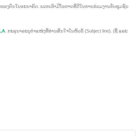
ີບຂອງຕົນໃນອະນາຄົດ. ພວກເຮົາມີໂອກາດທີ່ດີໃນການຮ່ວມງານກັບຊຸມຊົນ
LA
. ກະລຸນາລະບຸຕຳແໜ່ງທີ່ທ່ານສົນໃຈໃນຫົວຂໍ້ (Subject line). (ຊື່ ແລະ