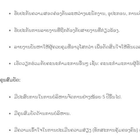
ຮັບປະກັນຄວາມສອດຄ່ອງກັນລະຫວ່າງພະນັກງານ, ອຸປະກອນ, ການ
ຮັບປະກັນການລາຍງານທີ່ຖືກຕ້ອງກັບສາຍງານທີ່ກ່ຽວຂ້ອງ.
ລາຍງານບັນຫາໃຫ້ຜູ້ຄວບຄຸມທີ່ອາວຸໂສກວ່າ ເພື່ອຕັດສິນໃຈໃຫ້ທັນເ
ເຮັດວຽກຮ່ວມກັບຄະນະກຳມະການອື່ນໆ ເຊັ່ນ: ຄະນະກຳມະການຜູ້ຮ
ຄຸນສົມບັດ:
ມີປະສົບການໃນການບໍລິຫານຈັດການຢ່າງໜ້ອຍ 5 ປີຂຶ້ນໄປ.
ມີຄຸນສົມບັດດ້ານການບໍລິຫານ.
ມີຄວາມເຂົ້າໃຈໃນການປະເມີນຄວາມສ່ຽງ (ທັກສະການຄຸ້ມຄອງຄົນ