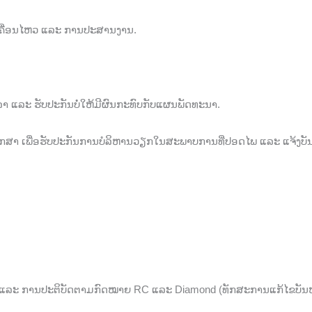
ເຄື່ອນໄຫວ ແລະ ການປະສານງານ.
ວລາ ແລະ ຮັບປະກັນບໍ່ໃຫ້ມີຜົນກະທົບກັບແຜນພັດທະນາ.
ັກສາ ເພື່ອຮັບປະກັນການບໍລິຫານວຽກໃນສະພາບການທີ່ປອດໄພ ແລະ ແຈ້ງບັ
) ແລະ ການປະຕິບັດຕາມກົດໝາຍ RC ແລະ Diamond (ທັກສະການແກ້ໄຂບັນຫ