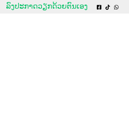
g
ລົງປະກາດວຽກດ້ວຍຕົນເອງ