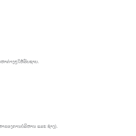
ນຫາຕ່າງໆໃຫ້ຮັບຊາບ.
າຂອງການບໍລິຫານ ແລະ ຊ່າງ).