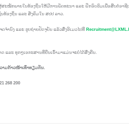
້ສະໝັກພາຍໃນທ້ອງຖິ່ນໃຫ້ມີການພັດທະນາ ແລະ ຝຶກອົບຮົມເພື່ອສືບຕໍ່ອາຊ
ົນທ້ອງຖິ່ນ ແລະ ສັງຄົມໃນ ສປປ ລາວ.
ຳນົງ ແລະ ຮູບຖ່າຍປັດຈຸບັນ ແລ້ວສົ່ງອີເມວໄປທີ່
Recruitment@LXML.
ພາດ ແລະ ທຸກໆເອກະສານທີ່ຍື່ນເຂົ້າມາແມ່ນຈະບໍ່ໄດ້ສົ່ງຄືນ.
ວາມກ້າວໜ້າເທົ່າທຽມກັນ.
21 268 200