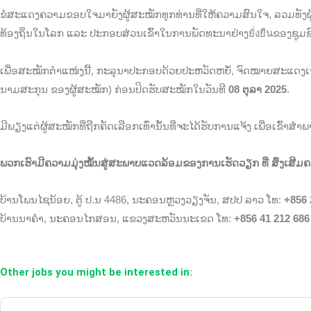
ຂໍສະແດງຄວາມຂອບໃຈມາຍັງຜູ້ສະໝັກທຸກທ່ານທີ່ໃຫ້ຄວາມສົນໃຈ, ລວມທັງຜູ
ທ້ອງຖິ່ນໃນໂລກ ແລະ ປະກອບສ່ວນເຂົ້າໃນການພັດທະນາຢ່າງยั่งยืนຂອງຊຸມຊ
ເພື່ອສະໝັກຕຳແໜ່ງນີ້, ກະລຸນາປະກອບດ້ວຍປະຫວັດຫຍໍ້, ຈົດໝາຍສະແດງເຈດຈ
ນາມສະກຸນ ຂອງຜູ້ສະໝັກ) ກ່ອນປິດຮັບສະໝັກໃນວັນທີ
08 ຕຸລາ 2025
.
ມີພຽງແຕ່ຜູ້ສະໝັກທີ່ຖືກຄັດເລືອກເທົ່ານັ້ນທີ່ຈະໄດ້ຮັບການແຈ້ງ ເພື່ອເຂົ້າສຳ
ພວກເຮົາມີຄວາມມຸ່ງໝັ້ນສູ່ສະພາບແວດລ້ອມຂອງການເຮັດວຽກ ທີ່ ສົ່ງເສີມຄ
ບ້ານໂພນໄຊນ້ອຍ, ຕູ້ ປ.ນ 4486, ນະຄອນຫຼວງວຽງຈັນ, ສປປ ລາວ ໂທ:
+856 
ບ້ານນາຄຳ, ນະຄອນໄກສອນ, ແຂວງສະຫວັນນະເຂດ ໂທ:
+856 41 212 686
Other jobs you might be interested in: