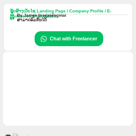
Skip
to
ຮັບສ້າງເວັບໄຊ Landing Page / Company Profile / E-
By James Insrixiangmai
commerce ສຳລັບທຸລະກິດ
content
ສາມາດລົມກັນໄດ້
Chat with Freelancer