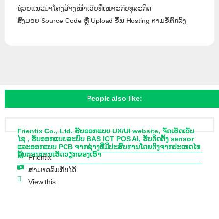
ຊ່ວຍແນະນຳໂຄງສ້າງໜ້າເວັບທີ່ເໝາະກັບທຸລະກິດ
ສົ່ງມອບ Source Code ຫຼື Upload ຂຶ້ນ Hosting ຕາມຂໍ້ຕົກລົງ
People also like:
Frientix Co., Ltd. ຮັບອອກແບບ UX/UI website, ຈັດເຮັດເວັບ
ໄຊ , ຮັບອອກແບບລະບົບ BAS IOT POS AI, ຮັບຕິດຕັ້ງ sensor
ແລະອອກແບບ PCB ຈາກຊ່າງທີ່ມີປະສົບການໂດຍຕົງຈາກປະເທດໄທ
ຂັ້ນຕອນການເຮັດວຽກຂອງເຮົາ
Frientix
ສາມາດລົມກັນໄດ້
View this