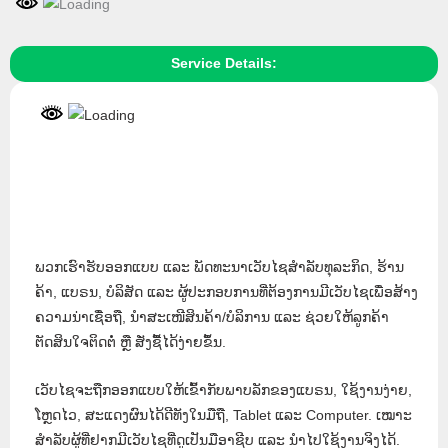
Service Details:
ພວກເຮົາຮັບອອກແບບ ແລະ ພັດທະນາເວັບໄຊສຳລັບທຸລະກິດ, ຮ້ານ
ຄ້າ, ແບຣນ, ບໍລິສັດ ແລະ ຜູ້ປະກອບການທີ່ຕ້ອງການມີເວັບໄຊເພື່ອສ້າງ
ຄວາມນ່າເຊື່ອຖື, ນຳສະເໜີສິນຄ້າ/ບໍລິການ ແລະ ຊ່ວຍໃຫ້ລູກຄ້າ
ຕັດສິນໃຈຕິດຕໍ່ ຫຼື ສັ່ງຊື້ໄດ້ງ່າຍຂຶ້ນ.
ເວັບໄຊຈະຖືກອອກແບບໃຫ້ເຂົ້າກັບພາບລັກຂອງແບຣນ, ໃຊ້ງານງ່າຍ,
ໂຫຼດໄວ, ສະແດງຜົນໄດ້ດີທັງໃນມືຖື, Tablet ແລະ Computer. ເໝາະ
ສຳລັບຜູ້ທີ່ຢາກມີເວັບໄຊທີ່ດູເປັນມືອາຊີບ ແລະ ນຳໄປໃຊ້ງານຈິງໄດ້.