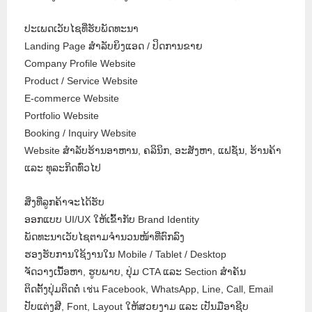
ປະເພດເວັບໄຊທີ່ຮັບພັດທະນາ
Landing Page ສຳລັບຍິງແອດ / ປິດການຂາຍ
Company Profile Website
Product / Service Website
E-commerce Website
Portfolio Website
Booking / Inquiry Website
Website ສຳລັບຮ້ານອາຫານ, ຄລິນິກ, ອະສັງຫາ, ແຟຊັ່ນ, ຮ້ານຄ້າ
ແລະ ທຸລະກິດທົ່ວໄປ
ສິ່ງທີ່ລູກຄ້າຈະໄດ້ຮັບ
ອອກແບບ UI/UX ໃຫ້ເຂົ້າກັບ Brand Identity
ພັດທະນາເວັບໄຊຕາມຈຳນວນໜ້າທີ່ຕົກລົງ
ຮອງຮັບການໃຊ້ງານໃນ Mobile / Tablet / Desktop
ຈັດວາງເນື້ອຫາ, ຮູບພາບ, ປຸ່ມ CTA ແລະ Section ສຳຄັນ
ຕິດຕັ້ງປຸ່ມຕິດຕໍ່ เช่น Facebook, WhatsApp, Line, Call, Email
ປັບແຕ່ງສີ, Font, Layout ໃຫ້ສວຍງາມ ແລະ ເປັນມືອາຊີບ