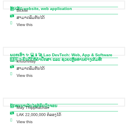
ຮັບເຮັດ website, web application
Bickiw
ສາມາດລົມກັນໄດ້
View this
ພວກເຮົາ ✨ 💻📱🚀 Lao DevTech: Web, App & Software
🇱🇦 ✨ຍິນດີໃຫ້ຄຳປຶກສາ ແລະ ຊ່ວຍເຫຼືອທ່ານຢ່າງເຕັມທີ່!
khounvilay
ສາມາດລົມກັນໄດ້
View this
ພັດທະນາເວັບໄຊຕ໌ຄົບວົງຈອນ
May Thipphachan
LAK 22,000,000 ຕໍ່ລອງໄດ້
View this